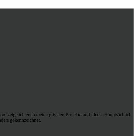
s.com zeige ich euch meine privaten Projekte und Ideen. Hauptsächlich
 anders gekennzeichnet.