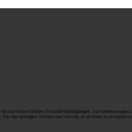
fie ist eine meiner liebsten Freizeitbeschäftigungen. Auf somekeepsake
. Alle hier gezeigten Arbeiten sind von mir, es sei denn, es ist explizit