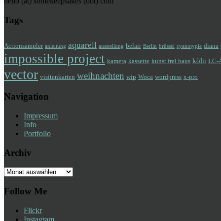
hello (at) somekeepsakes (dot) com
Tags
aquarell
Actionsampler
belair
diana
anleitung
ausstellung
Berlin
brüssel
cyanotypie
impossible project
köln
kamera
kassette
kunst frei haus
LC-
vector
weihnachten
visitenkarten
wip
Woca
wordpress
x-pro
Navigation
Impressum
Info
Portfolio
Archiv
Archiv
Follow Me
Flickr
Instagram