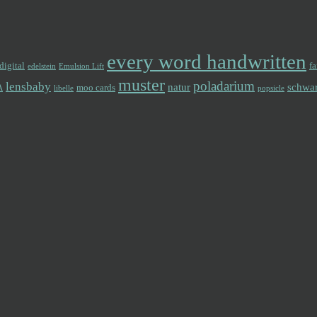
every word handwritten
digital
f
edelstein
Emulsion Lift
muster
poladarium
lensbaby
natur
schwa
A
moo cards
libelle
popsicle