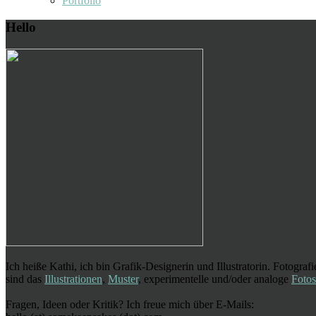
Portfolio
Hello
Ich heiße Kathi, ich bin Grafik-Designerin und Illustratorin. Fotogra
sind das
Illustrationen
,
Muster
, experimentelle und/oder analoge
Fotos
Fragen, Ideen oder Kritik? Ich freue mich über E-Mails: