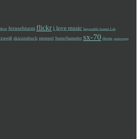
flickr
i love music
fernsehturm
arben
Impossible Instant Lab
sx-70
rzweiß
skizzenbuch
stempel
SuperSampler
theme
unterwegs