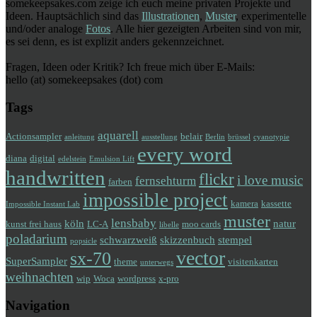
somekeepsakes.com zeige ich euch meine privaten Projekte und
Ideen. Hauptsächlich sind das
Illustrationen
,
Muster
, experimentelle
und/oder analoge
Fotos
. Alle hier gezeigten Arbeiten sind von mir,
es sei denn, es ist explizit anders gekennzeichnet.
Fragen, Ideen oder Kritik? Ich freue mich über E-Mails:
hello (at) somekeepsakes (dot) com
Tags
aquarell
Actionsampler
belair
anleitung
ausstellung
Berlin
brüssel
cyanotypie
every word
diana
digital
edelstein
Emulsion Lift
handwritten
flickr
i love music
fernsehturm
farben
impossible project
kamera
kassette
Impossible Instant Lab
muster
lensbaby
köln
natur
kunst frei haus
LC-A
moo cards
libelle
poladarium
schwarzweiß
skizzenbuch
stempel
popsicle
vector
sx-70
SuperSampler
theme
visitenkarten
unterwegs
weihnachten
wip
Woca
wordpress
x-pro
Navigation