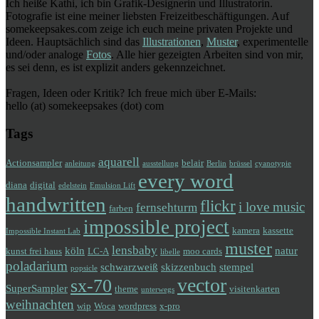
Ich heiße Kathi, ich bin Grafik-Designerin und Illustratorin.
Fotografie ist eine meiner liebsten Freizeitbeschäftigungen. Auf
somekeepsakes.com zeige ich euch meine privaten Projekte und
Ideen. Hauptsächlich sind das
Illustrationen
,
Muster
, experimentelle
und/oder analoge
Fotos
. Alle hier gezeigten Arbeiten sind von mir,
es sei denn, es ist explizit anders gekennzeichnet.
Fragen, Ideen oder Kritik? Ich freue mich über E-Mails:
hello (at) somekeepsakes (dot) com
Tags
aquarell
Actionsampler
belair
anleitung
ausstellung
Berlin
brüssel
cyanotypie
every word
diana
digital
edelstein
Emulsion Lift
handwritten
flickr
i love music
fernsehturm
farben
impossible project
kamera
kassette
Impossible Instant Lab
muster
lensbaby
köln
natur
kunst frei haus
LC-A
moo cards
libelle
poladarium
schwarzweiß
skizzenbuch
stempel
popsicle
vector
sx-70
SuperSampler
theme
visitenkarten
unterwegs
weihnachten
wip
Woca
wordpress
x-pro