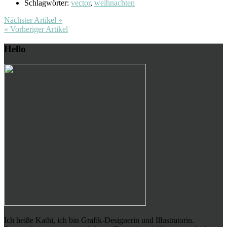
Schlagwörter:
vector
,
weihnachten
Nächster Artikel »
« Vorheriger Artikel
Hello
Ich heiße Kathi, ich bin Grafik-Designerin und Illustratorin.