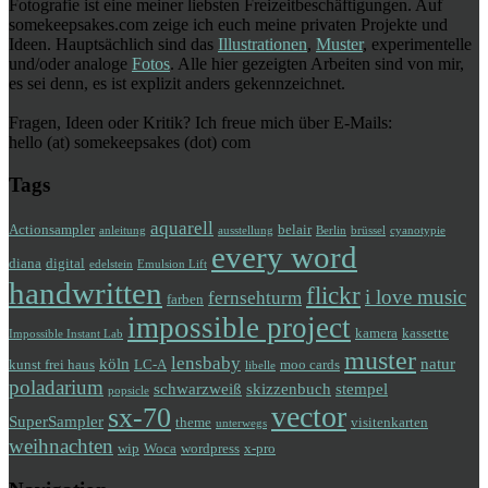
Fotografie ist eine meiner liebsten Freizeitbeschäftigungen. Auf
somekeepsakes.com zeige ich euch meine privaten Projekte und
Ideen. Hauptsächlich sind das
Illustrationen
,
Muster
, experimentelle
und/oder analoge
Fotos
. Alle hier gezeigten Arbeiten sind von mir,
es sei denn, es ist explizit anders gekennzeichnet.
Fragen, Ideen oder Kritik? Ich freue mich über E-Mails:
hello (at) somekeepsakes (dot) com
Tags
aquarell
Actionsampler
belair
anleitung
ausstellung
Berlin
brüssel
cyanotypie
every word
diana
digital
edelstein
Emulsion Lift
handwritten
flickr
i love music
fernsehturm
farben
impossible project
kamera
kassette
Impossible Instant Lab
muster
lensbaby
köln
natur
kunst frei haus
LC-A
moo cards
libelle
poladarium
schwarzweiß
skizzenbuch
stempel
popsicle
vector
sx-70
SuperSampler
theme
visitenkarten
unterwegs
weihnachten
wip
Woca
wordpress
x-pro