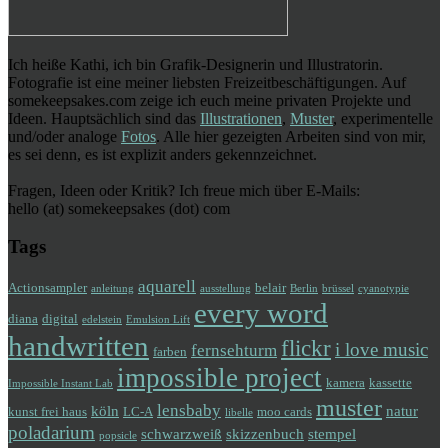
Ich heiße Kathi, ich bin Grafik-Designerin und Illustratorin.
Fotografie ist eine meiner liebsten Freizeitbeschäftigungen. Auf
somekeepsakes.com zeige ich euch meine privaten Projekte und
Ideen. Hauptsächlich sind das
Illustrationen
,
Muster
, experimentelle
und/oder analoge
Fotos
. Alle hier gezeigten Arbeiten sind von mir,
es sei denn, es ist explizit anders gekennzeichnet.
Fragen, Ideen oder Kritik? Ich freue mich über E-Mails:
hello (at) somekeepsakes (dot) com
Tags
aquarell
Actionsampler
belair
anleitung
ausstellung
Berlin
brüssel
cyanotypie
every word
diana
digital
edelstein
Emulsion Lift
handwritten
flickr
i love music
fernsehturm
farben
impossible project
kamera
kassette
Impossible Instant Lab
muster
lensbaby
köln
natur
kunst frei haus
LC-A
moo cards
libelle
poladarium
schwarzweiß
skizzenbuch
stempel
popsicle