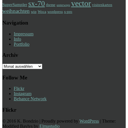
vector
sx-70
SuperSampler
theme
visitenkarten
unterwegs
weihnachten
wip
Woca
wordpress
x-pro
Navigation
Impressum
Info
Portfolio
Archiv
Archiv
Follow Me
Flickr
Instagram
Behance Network
Flickr
© 2016 K. Bondzio | Proudly powered by
WordPress
| Theme:
Modified Baylys by
Elmastudio