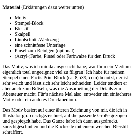
Material
(Erklärungen dazu weiter unten)
Motiv
Stempel-Block
Bleistift
Skalpell
Linolschnitt-Werkzeug
eine schnittfeste Unterlage
Pinsel zum Reinigen (optional)
(Acryl-)Farbe, Pinsel oder Farbwalze für den Druck
Das Motiv, was ich mir da ausgesucht habe, war für mein Medium
eigentlich total ungeeignet: viel zu filigran! Ich habe für meinen
Stempel einen Factis Print Block (ca. 8,5×9,5 cm) benutzt, der ist
sehr weich und lässt sich sehr leicht schneiden. Leider tendiert er
aber auch zum Bröseln, was die Ausarbeitung der Details zum
Abenteuer macht. Für’s nächste Mal also: entweder ein einfacheres
Motiv oder ein anderes Druckmedium.
Das Motiv basiert auf einer älteren Zeichnung von mir, die ich in
Illustrator grob nachgezeichnet, auf die passende Größe gezogen
und gespiegelt habe. Das Ganze habe ich dann ausgedruckt,
zurechtgeschnitten und die Rückseite mit einem weichen Bleistift
schraffiert.