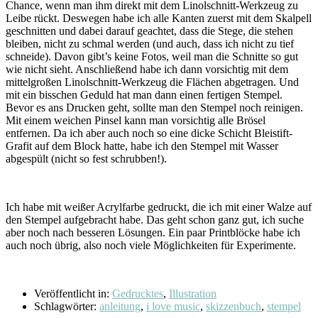
Chance, wenn man ihm direkt mit dem Linolschnitt-Werkzeug zu
Leibe rückt. Deswegen habe ich alle Kanten zuerst mit dem Skalpell
geschnitten und dabei darauf geachtet, dass die Stege, die stehen
bleiben, nicht zu schmal werden (und auch, dass ich nicht zu tief
schneide). Davon gibt’s keine Fotos, weil man die Schnitte so gut
wie nicht sieht. Anschließend habe ich dann vorsichtig mit dem
mittelgroßen Linolschnitt-Werkzeug die Flächen abgetragen. Und
mit ein bisschen Geduld hat man dann einen fertigen Stempel.
Bevor es ans Drucken geht, sollte man den Stempel noch reinigen.
Mit einem weichen Pinsel kann man vorsichtig alle Brösel
entfernen. Da ich aber auch noch so eine dicke Schicht Bleistift-
Grafit auf dem Block hatte, habe ich den Stempel mit Wasser
abgespült (nicht so fest schrubben!).
Ich habe mit weißer Acrylfarbe gedruckt, die ich mit einer Walze auf
den Stempel aufgebracht habe. Das geht schon ganz gut, ich suche
aber noch nach besseren Lösungen. Ein paar Printblöcke habe ich
auch noch übrig, also noch viele Möglichkeiten für Experimente.
Veröffentlicht in:
Gedrucktes
,
Illustration
Schlagwörter:
anleitung
,
i love music
,
skizzenbuch
,
stempel