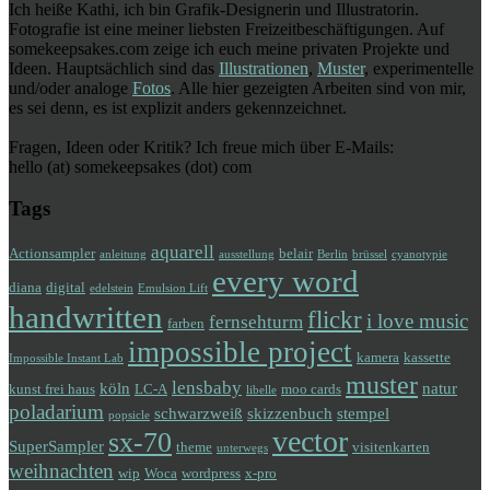
Ich heiße Kathi, ich bin Grafik-Designerin und Illustratorin.
Fotografie ist eine meiner liebsten Freizeitbeschäftigungen. Auf
somekeepsakes.com zeige ich euch meine privaten Projekte und
Ideen. Hauptsächlich sind das
Illustrationen
,
Muster
, experimentelle
und/oder analoge
Fotos
. Alle hier gezeigten Arbeiten sind von mir,
es sei denn, es ist explizit anders gekennzeichnet.
Fragen, Ideen oder Kritik? Ich freue mich über E-Mails:
hello (at) somekeepsakes (dot) com
Tags
aquarell
Actionsampler
belair
anleitung
ausstellung
Berlin
brüssel
cyanotypie
every word
diana
digital
edelstein
Emulsion Lift
handwritten
flickr
i love music
fernsehturm
farben
impossible project
kamera
kassette
Impossible Instant Lab
muster
lensbaby
köln
natur
kunst frei haus
LC-A
moo cards
libelle
poladarium
schwarzweiß
skizzenbuch
stempel
popsicle
vector
sx-70
SuperSampler
theme
visitenkarten
unterwegs
weihnachten
wip
Woca
wordpress
x-pro